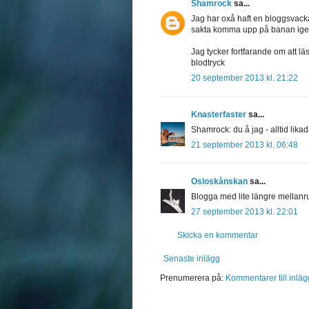
Shamrock
sa...
Jag har oxå haft en bloggsvack
sakta komma upp på banan ige
Jag tycker fortfarande om att lä
blodtryck
20 september 2013 kl. 21:22
Knasterfaster
sa...
Shamrock: du å jag - alltid lik
21 september 2013 kl. 06:48
Osloskånskan
sa...
Blogga med lite längre mellanrum
27 september 2013 kl. 22:01
Skicka en kommentar
Senaste inlägg
Prenumerera på:
Kommentarer till inläg