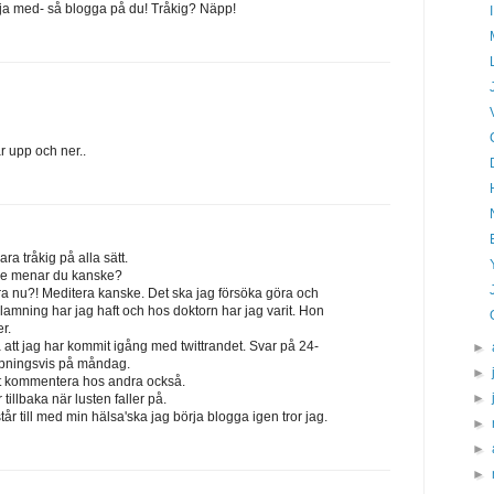
 följa med- så blogga på du! Tråkig? Näpp!
 upp och ner..
ra tråkig på alla sätt.
are menar du kanske?
ra nu?! Meditera kanske. Det ska jag försöka göra och
örlamning har jag haft och hos doktorn har jag varit. Hon
r.
å att jag har kommit igång med twittrandet. Svar på 24-
►
opningsvis på måndag.
►
 att kommentera hos andra också.
►
illbaka när lusten faller på.
tår till med min hälsa'ska jag börja blogga igen tror jag.
►
►
►