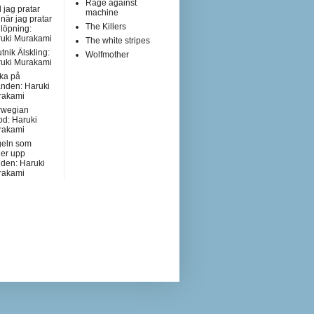
Rage against
 jag pratar
machine
när jag pratar
The Killers
löpning:
uki Murakami
The white stripes
tnik Älskling:
Wolfmother
uki Murakami
ka på
anden: Haruki
rakami
rwegian
d: Haruki
rakami
geln som
der upp
lden: Haruki
rakami