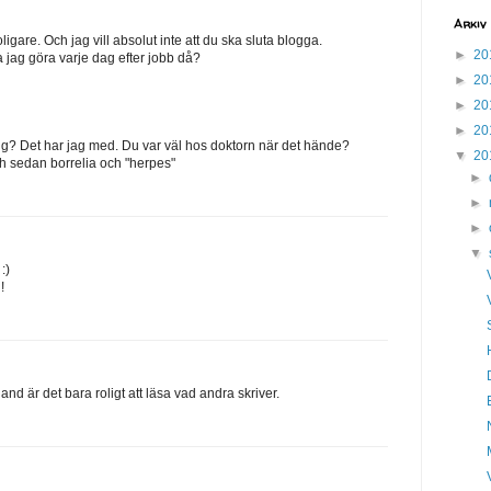
Arkiv
oligare. Och jag vill absolut inte att du ska sluta blogga.
►
20
jag göra varje dag efter jobb då?
►
20
►
20
►
20
ng? Det har jag med. Du var väl hos doktorn när det hände?
▼
20
och sedan borrelia och "herpes"
►
►
►
▼
:)
!
d är det bara roligt att läsa vad andra skriver.