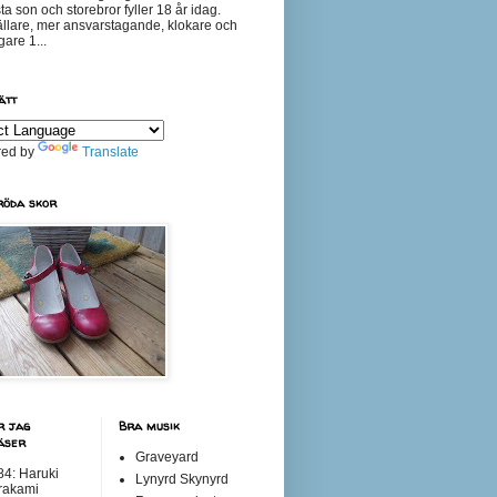
ta son och storebror fyller 18 år idag.
llare, mer ansvarstagande, klokare och
gare 1...
ätt
ed by
Translate
röda skor
r jag
Bra musik
läser
Graveyard
4: Haruki
Lynyrd Skynyrd
rakami