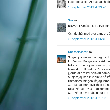
Läser dig alltid! Är glad att få
18 september 2013 kl. 23:26
Sus
sa...
BRA! ALLA måste kolla trycket!
Och det här med bloggandet går
20 september 2013 kl. 06:46
Knasterfaster
sa...
Singel: just nu känner jag mig ba
Fru Venus: Roligare nu? Ärlig
Mika: åh, men oj vad ska du gö
konvertera till buddist. Ansiksf
gjorde alla tester som du nämne
Susjos: jag kan inte direkt påst
timmarsmätningen får jag förh
Aurora: jag har blivit dålig på
Nica: Nähäpp?! Ok, jag kommer t
Sus: När jag vet säkert hur det s
20 september 2013 kl. 21:03