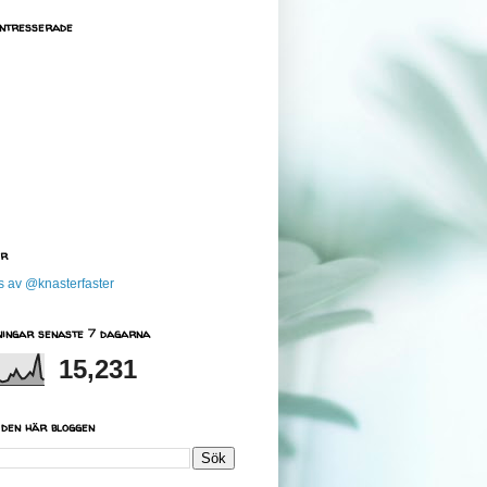
intresserade
er
s av @knasterfaster
sningar senaste 7 dagarna
15,231
 den här bloggen