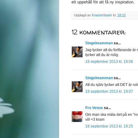
ett uppehåll för att få ny inspiration.
Upplagd av
Knasterfaster
kl.
18:12
12 kommentarer:
Singelmamman
sa...
Jag tycker att du fortfarande är r
tycker att du är rolig.
18 september 2013 kl. 19:06
Singelmamman
sa...
Att du själv tycker att DET är roli
18 september 2013 kl. 19:07
Fru Venus
sa...
Om man ska mäta det på en "rol
vill <3 kram
18 september 2013 kl. 19:25