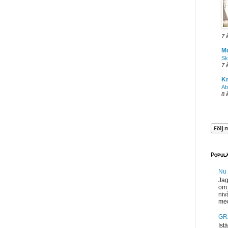
7 
Mo
Sk
7 
Kr
Ab
8 
Popul
Nu 
Jag
om 
niv
med
GR
Ist