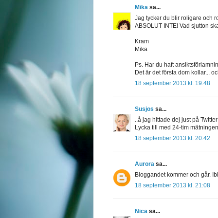
Mika
sa...
Jag tycker du blir roligare och r
ABSOLUT INTE! Vad sjutton ska 
Kram
Mika
Ps. Har du haft ansiktsförlamni
Det är det första dom kollar... 
18 september 2013 kl. 19:48
Susjos
sa...
..å jag hittade dej just på Twitter 
Lycka till med 24-tim mätningen
18 september 2013 kl. 20:42
Aurora
sa...
Bloggandet kommer och går. Iblan
18 september 2013 kl. 21:08
Nica
sa...