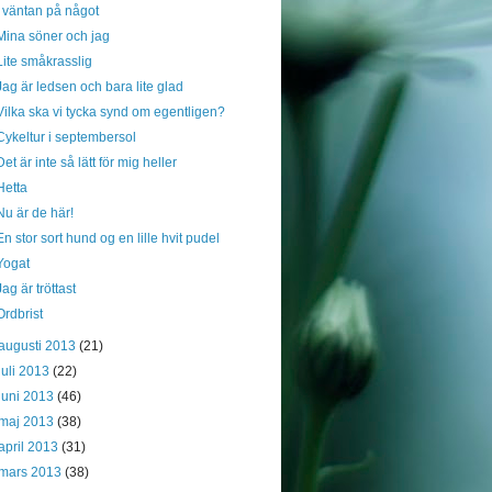
I väntan på något
Mina söner och jag
Lite småkrasslig
Jag är ledsen och bara lite glad
Vilka ska vi tycka synd om egentligen?
Cykeltur i septembersol
Det är inte så lätt för mig heller
Hetta
Nu är de här!
En stor sort hund og en lille hvit pudel
Yogat
Jag är tröttast
Ordbrist
augusti 2013
(21)
juli 2013
(22)
juni 2013
(46)
maj 2013
(38)
april 2013
(31)
mars 2013
(38)