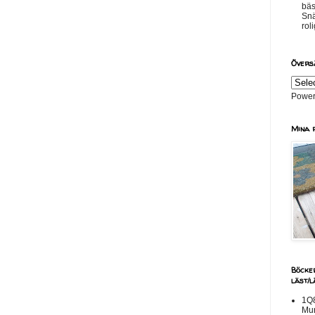
bäs
Snä
roli
Övers
Power
Mina 
Böcke
läst/
1Q8
Mu