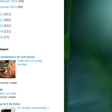
februari 2013
(34)
januari 2013
(40)
12
(521)
11
(582)
10
(612)
09
(211)
08
(17)
vänner
 jordemors liv och lustar
Gallo Nero en vanlig
torsdag
 timmar sedan
lla
liser och sånt
veckor sedan
g och de mina
En otrogen skyltsöndag ;-)