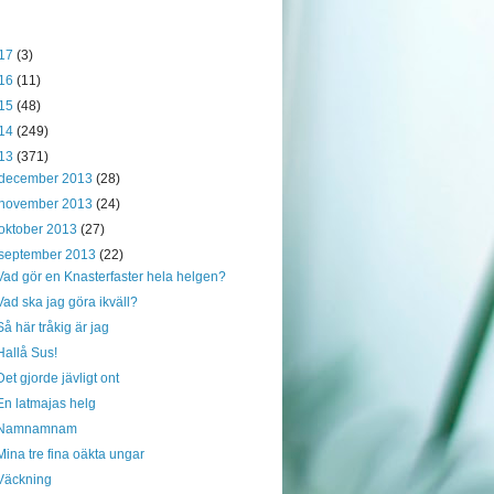
17
(3)
16
(11)
15
(48)
14
(249)
13
(371)
december 2013
(28)
november 2013
(24)
oktober 2013
(27)
september 2013
(22)
Vad gör en Knasterfaster hela helgen?
Vad ska jag göra ikväll?
Så här tråkig är jag
Hallå Sus!
Det gjorde jävligt ont
En latmajas helg
Namnamnam
Mina tre fina oäkta ungar
Väckning