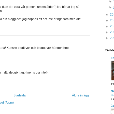
►
a (kan det vara vår gemensamma ålder?) Nu börjar jag så
►
n.
►
20
sa din blogg och jag hoppas att det inte är ngn fara med ditt
►
20
►
20
►
20
►
20
adana! Kanske blodtryck och bloggtryck hänger ihop.
Blogg
En
 då, det gör jag. (men sluta inte!)
13
Ni
Startsida
Äldre inlägg
Po
4 
get (Atom)
Ja