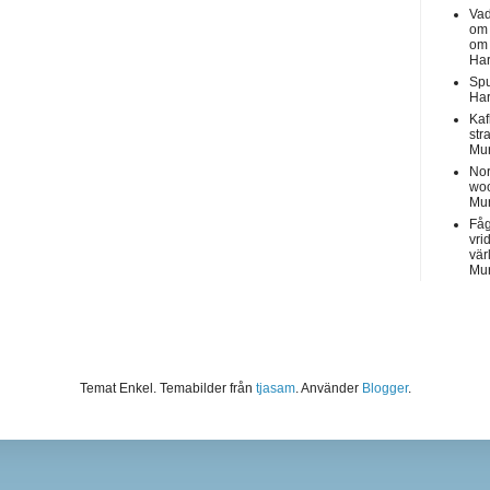
Vad
om 
om 
Har
Spu
Har
Kaf
str
Mu
No
woo
Mu
Få
vri
vär
Mu
Temat Enkel. Temabilder från
tjasam
. Använder
Blogger
.